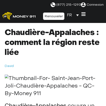
(877) 215-1293
Connexion
FR
Renouveler
Chaudière-Appalaches :
comment la région reste
liée
David
Chaudière-Appalaches
couvre un