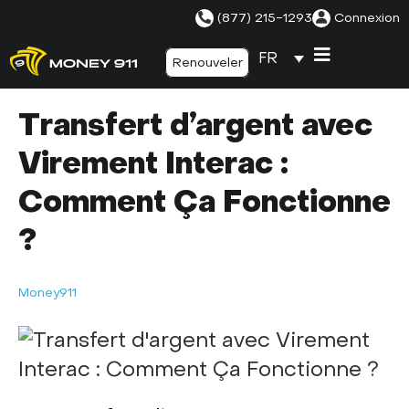
(877) 215-1293
Connexion
FR
Renouveler
Transfert d’argent avec
Virement Interac :
Comment Ça Fonctionne
?
Money911